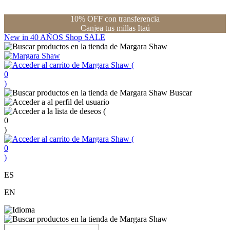
10% OFF con transferencia
Canjea tus millas Itaú
New in
40 AÑOS
Shop
SALE
(
0
)
Buscar
(
0
)
(
0
)
ES
EN