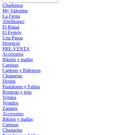
Charlemos
My Valentine
La Fiesta
Abrilhongo
El Ritual
El Festejo
Una Pausa
Herencia
PRE-VENTA
Accesorios
Bikinis y mallas
Camisas
Carteras y Billeteras
Chaquetas
Denim
Pantalones y Faldas
Remeras y tops
Tejidos
Vestidos
Zapatos
Accesorios
Bikinis y mallas
Camisas
Chaquetas