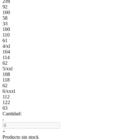
2/m
92
100
58
3/l
100
110
61
4/xl
104
114
62
5/xxl
108
118
62
6/xxxl
112
122
63
Cantidad:
-
+
Producto sin stock