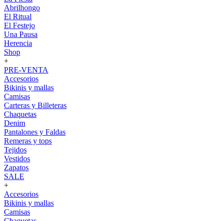
Abrilhongo
El Ritual
El Festejo
Una Pausa
Herencia
Shop
+
PRE-VENTA
Accesorios
Bikinis y mallas
Camisas
Carteras y Billeteras
Chaquetas
Denim
Pantalones y Faldas
Remeras y tops
Tejidos
Vestidos
Zapatos
SALE
+
Accesorios
Bikinis y mallas
Camisas
Chaquetas