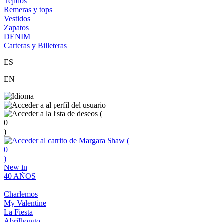
Tejidos
Remeras y tops
Vestidos
Zapatos
DENIM
Carteras y Billeteras
ES
EN
(
0
)
(
0
)
New in
40 AÑOS
+
Charlemos
My Valentine
La Fiesta
Abrilhongo