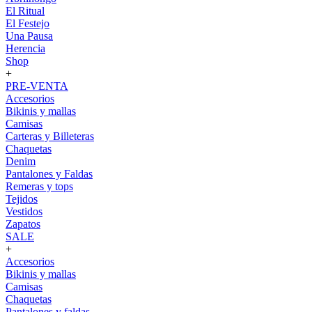
El Ritual
El Festejo
Una Pausa
Herencia
Shop
+
PRE-VENTA
Accesorios
Bikinis y mallas
Camisas
Carteras y Billeteras
Chaquetas
Denim
Pantalones y Faldas
Remeras y tops
Tejidos
Vestidos
Zapatos
SALE
+
Accesorios
Bikinis y mallas
Camisas
Chaquetas
Pantalones y faldas