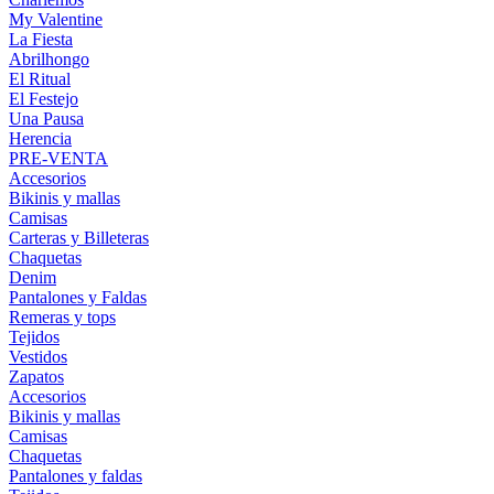
My Valentine
La Fiesta
Abrilhongo
El Ritual
El Festejo
Una Pausa
Herencia
PRE-VENTA
Accesorios
Bikinis y mallas
Camisas
Carteras y Billeteras
Chaquetas
Denim
Pantalones y Faldas
Remeras y tops
Tejidos
Vestidos
Zapatos
Accesorios
Bikinis y mallas
Camisas
Chaquetas
Pantalones y faldas