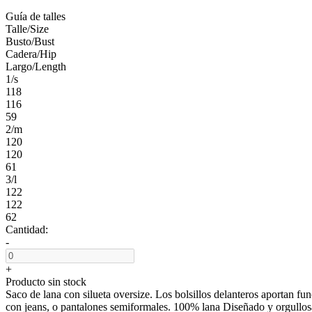
Guía de talles
Talle/Size
Busto/Bust
Cadera/Hip
Largo/Length
1/s
118
116
59
2/m
120
120
61
3/l
122
122
62
Cantidad:
-
+
Producto sin stock
Saco de lana con silueta oversize. Los bolsillos delanteros aportan fu
con jeans, o pantalones semiformales. 100% lana Diseñado y orgull