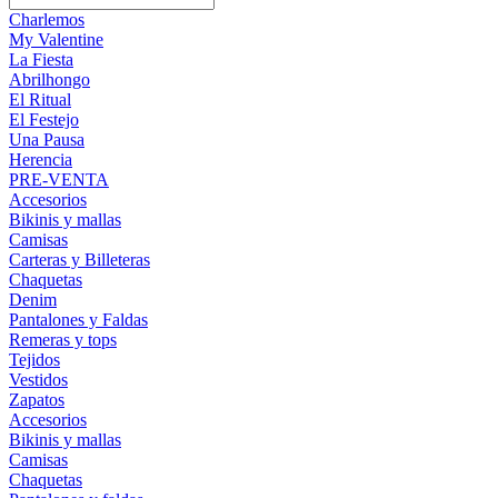
Charlemos
My Valentine
La Fiesta
Abrilhongo
El Ritual
El Festejo
Una Pausa
Herencia
PRE-VENTA
Accesorios
Bikinis y mallas
Camisas
Carteras y Billeteras
Chaquetas
Denim
Pantalones y Faldas
Remeras y tops
Tejidos
Vestidos
Zapatos
Accesorios
Bikinis y mallas
Camisas
Chaquetas