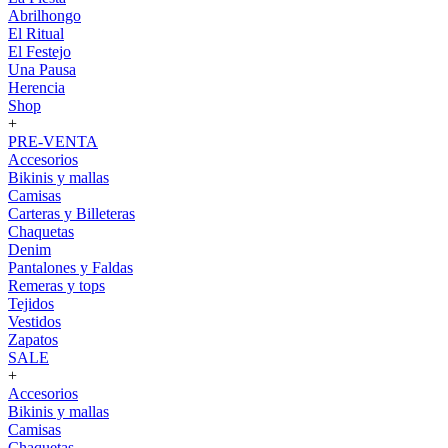
Abrilhongo
El Ritual
El Festejo
Una Pausa
Herencia
Shop
+
PRE-VENTA
Accesorios
Bikinis y mallas
Camisas
Carteras y Billeteras
Chaquetas
Denim
Pantalones y Faldas
Remeras y tops
Tejidos
Vestidos
Zapatos
SALE
+
Accesorios
Bikinis y mallas
Camisas
Chaquetas