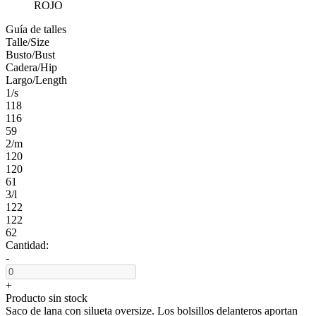
ROJO
Guía de talles
Talle/Size
Busto/Bust
Cadera/Hip
Largo/Length
1/s
118
116
59
2/m
120
120
61
3/l
122
122
62
Cantidad:
-
+
Producto sin stock
Saco de lana con silueta oversize. Los bolsillos delanteros aportan