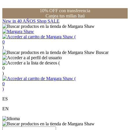
10% OFF con transferencia
Canjea tus millas Itaú
New in
40 AÑOS
Shop
SALE
(
0
)
Buscar
(
0
)
(
0
)
ES
EN