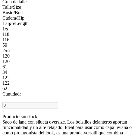
Guía de talles
Talle/Size
Busto/Bust
Cadera/Hip
Largo/Length
1/s
118
116
59
2/m
120
120
61
3/l
122
122
62
Cantidad:
-
+
Producto sin stock
Saco de lana con silueta oversize. Los bolsillos delanteros aportan
funcionalidad y un aire relajado. Ideal para usar como capa liviana o
como protagonista del look, es una prenda versatil que combina