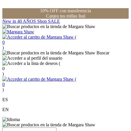
10% OFF con transferencia
Canjea tus millas Itaú
New in
40 AÑOS
Shop
SALE
(
0
)
Buscar
(
0
)
(
0
)
ES
EN