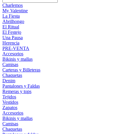
Charlemos
My Valentine
La Fiesta
Abrilhongo
El Ritual
El Festejo
Una Pausa
Herencia
PRE-VENTA
Accesorios
Bikinis y mallas
Camisas
Carteras y Billeteras
Chaquetas
Denim
Pantalones y Faldas
Remeras y tops
Tejidos
Vestidos
Zapatos
Accesorios
Bikinis y mallas
Camisas
Chaquetas