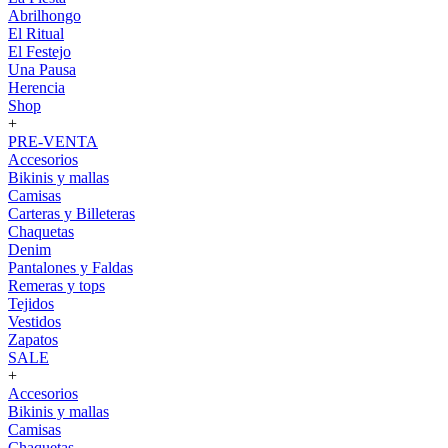
Abrilhongo
El Ritual
El Festejo
Una Pausa
Herencia
Shop
+
PRE-VENTA
Accesorios
Bikinis y mallas
Camisas
Carteras y Billeteras
Chaquetas
Denim
Pantalones y Faldas
Remeras y tops
Tejidos
Vestidos
Zapatos
SALE
+
Accesorios
Bikinis y mallas
Camisas
Chaquetas