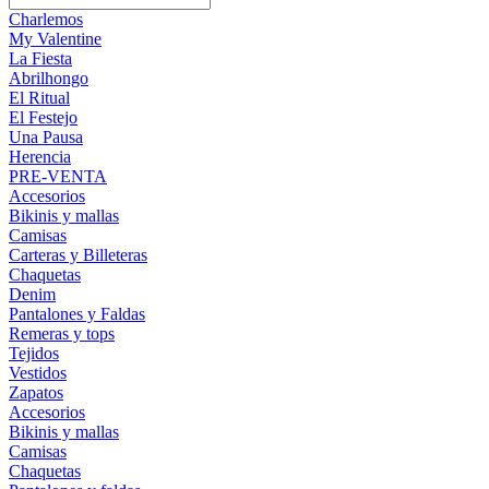
Charlemos
My Valentine
La Fiesta
Abrilhongo
El Ritual
El Festejo
Una Pausa
Herencia
PRE-VENTA
Accesorios
Bikinis y mallas
Camisas
Carteras y Billeteras
Chaquetas
Denim
Pantalones y Faldas
Remeras y tops
Tejidos
Vestidos
Zapatos
Accesorios
Bikinis y mallas
Camisas
Chaquetas