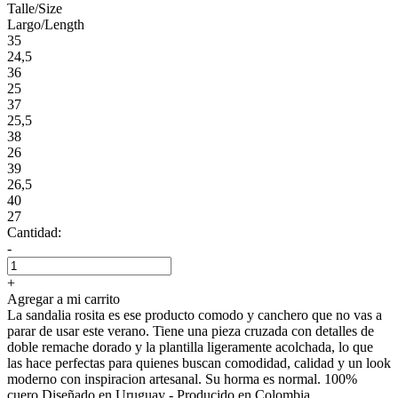
Talle/Size
Largo/Length
35
24,5
36
25
37
25,5
38
26
39
26,5
40
27
Cantidad:
-
+
Agregar a mi carrito
La sandalia rosita es ese producto comodo y canchero que no vas a
parar de usar este verano. Tiene una pieza cruzada con detalles de
doble remache dorado y la plantilla ligeramente acolchada, lo que
las hace perfectas para quienes buscan comodidad, calidad y un look
moderno con inspiracion artesanal. Su horma es normal. 100%
cuero Diseñado en Uruguay - Producido en Colombia