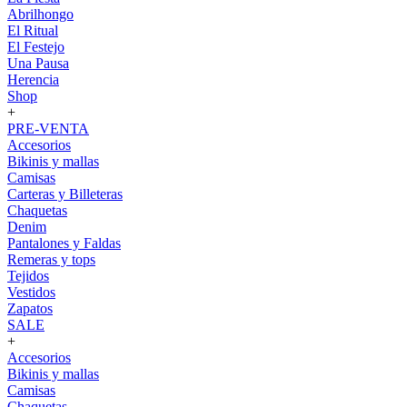
Abrilhongo
El Ritual
El Festejo
Una Pausa
Herencia
Shop
+
PRE-VENTA
Accesorios
Bikinis y mallas
Camisas
Carteras y Billeteras
Chaquetas
Denim
Pantalones y Faldas
Remeras y tops
Tejidos
Vestidos
Zapatos
SALE
+
Accesorios
Bikinis y mallas
Camisas
Chaquetas