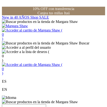
10% OFF con transferencia
Canjea tus millas Itaú
New in
40 AÑOS
Shop
SALE
(
0
)
Buscar
(
0
)
(
0
)
ES
EN