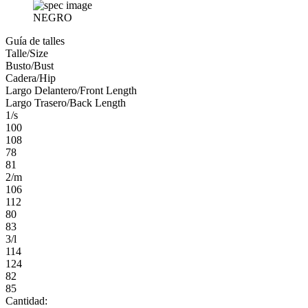
NEGRO
Guía de talles
Talle/Size
Busto/Bust
Cadera/Hip
Largo Delantero/Front Length
Largo Trasero/Back Length
1/s
100
108
78
81
2/m
106
112
80
83
3/l
114
124
82
85
Cantidad: