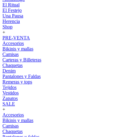
El Ritual
El Festejo
Una Pausa
Herencia
Shop
+
PRE-VENTA
Accesorios
Bikinis y mallas
Camisas
Carteras y Billeteras
Chaquetas
Denim
Pantalones y Faldas
Remeras y tops
Tejidos
Vestidos
Zapatos
SALE
+
Accesorios
Bikinis y mallas
Camisas
Chaquetas
Pantalones y faldas