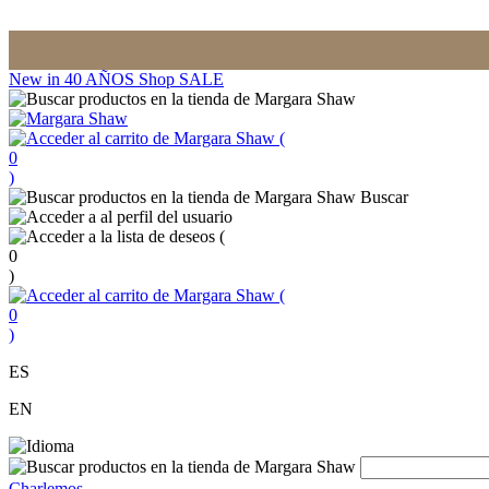
New in
40 AÑOS
Shop
SALE
(
0
)
Buscar
(
0
)
(
0
)
ES
EN
Charlemos