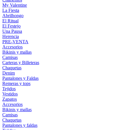
My Valentine
La Fiesta
Abrilhongo
El Ritual
El Festejo
Una Pausa
Herencia
PRE-VENTA
Accesorios
Bikinis y mallas
Camisas
Carteras y Billeteras
Chaquetas
Denim
Pantalones y Faldas
Remeras y tops
Tejidos
Vestidos
Zapatos
Accesorios
Bikinis y mallas
Camisas
Chaquetas
Pantalones y faldas