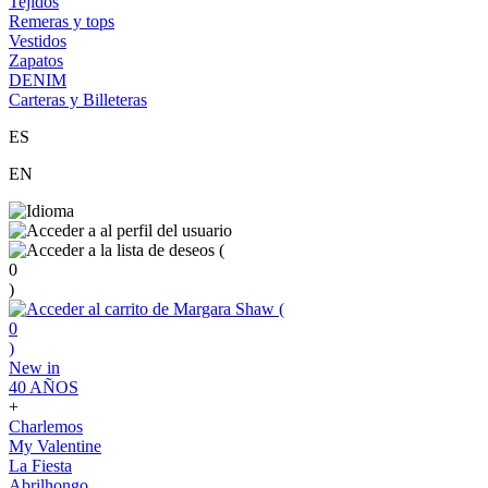
Tejidos
Remeras y tops
Vestidos
Zapatos
DENIM
Carteras y Billeteras
ES
EN
(
0
)
(
0
)
New in
40 AÑOS
+
Charlemos
My Valentine
La Fiesta
Abrilhongo