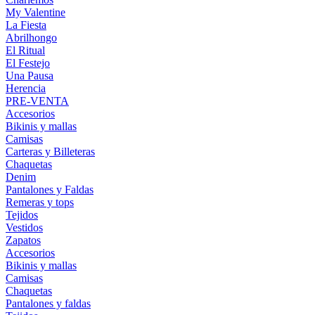
My Valentine
La Fiesta
Abrilhongo
El Ritual
El Festejo
Una Pausa
Herencia
PRE-VENTA
Accesorios
Bikinis y mallas
Camisas
Carteras y Billeteras
Chaquetas
Denim
Pantalones y Faldas
Remeras y tops
Tejidos
Vestidos
Zapatos
Accesorios
Bikinis y mallas
Camisas
Chaquetas
Pantalones y faldas