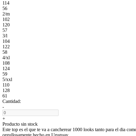
114
56
2/m
102
120
57
3/l
104
122
58
4/xl
108
124
59
5/xxl
110
128
61
Cantidad:
-
+
Producto sin stock
Este top es el que te va a cancherear 1000 looks tanto para el dia com
orgullosamente hecho en Uruguay