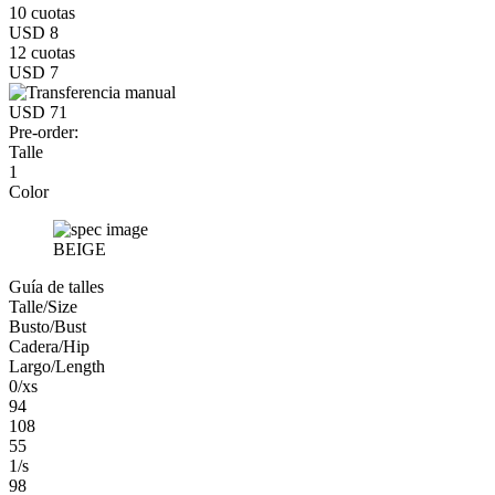
10 cuotas
USD 8
12 cuotas
USD 7
USD 71
Pre-order:
Talle
1
Color
BEIGE
Guía de talles
Talle/Size
Busto/Bust
Cadera/Hip
Largo/Length
0/xs
94
108
55
1/s
98