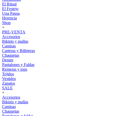
El Ritual
El Festejo
Una Pausa
Herencia
Shop
+
PRE-VENTA
Accesorios
Bikinis y mallas
Camisas
Carteras y Billeteras
Chaquetas
Denim
Pantalones y Faldas
Remeras y tops
Tejidos
Vestidos
Zapatos
SALE
+
Accesorios
Bikinis y mallas
Camisas
Chaquetas
Pantalones y faldas