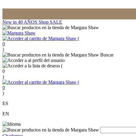
New in
40 AÑOS
Shop
SALE
(
0
)
Buscar
(
0
)
(
0
)
ES
EN
Charlemos