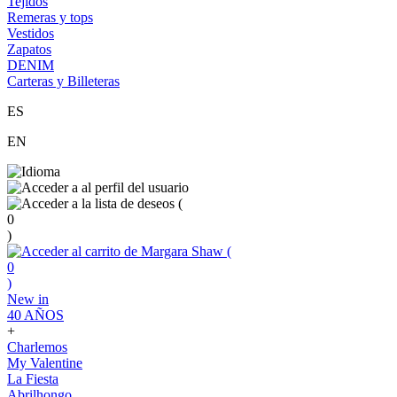
Tejidos
Remeras y tops
Vestidos
Zapatos
DENIM
Carteras y Billeteras
ES
EN
(
0
)
(
0
)
New in
40 AÑOS
+
Charlemos
My Valentine
La Fiesta
Abrilhongo