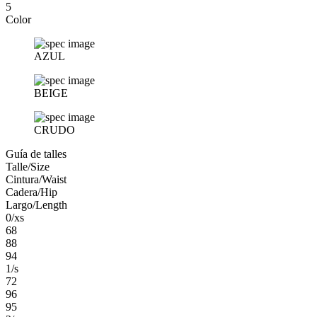
5
Color
AZUL
BEIGE
CRUDO
Guía de talles
Talle/Size
Cintura/Waist
Cadera/Hip
Largo/Length
0/xs
68
88
94
1/s
72
96
95