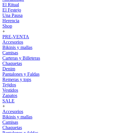
El Ritual
El Festejo
Una Pausa
Herencia
Shop
+
PRE-VENTA
Accesorios
Bikinis y mallas
Camisas
Carteras y Billeteras
Chaquetas
Denim
Pantalones y Faldas
Remeras y tops
Tejidos
Vestidos
Zapatos
SALE
+
Accesorios
Bikinis y mallas
Camisas
Chaquetas
Pantalones y faldas