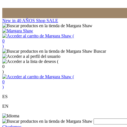
New in
40 AÑOS
Shop
SALE
(
0
)
Buscar
(
0
)
(
0
)
ES
EN
Charlemos