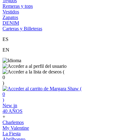
Tejidos
Remeras y tops
Vestidos
Zapatos
DENIM
Carteras y Billeteras
ES
EN
(
0
)
(
0
)
New in
40 AÑOS
+
Charlemos
My Valentine
La Fiesta
Abrilhongo