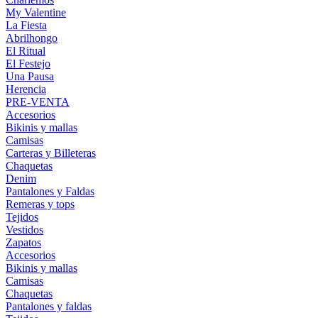
My Valentine
La Fiesta
Abrilhongo
El Ritual
El Festejo
Una Pausa
Herencia
PRE-VENTA
Accesorios
Bikinis y mallas
Camisas
Carteras y Billeteras
Chaquetas
Denim
Pantalones y Faldas
Remeras y tops
Tejidos
Vestidos
Zapatos
Accesorios
Bikinis y mallas
Camisas
Chaquetas
Pantalones y faldas