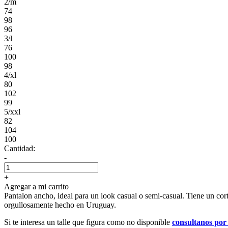
2/m
74
98
96
3/l
76
100
98
4/xl
80
102
99
5/xxl
82
104
100
Cantidad:
-
+
Agregar a mi carrito
Pantalon ancho, ideal para un look casual o semi-casual. Tiene un cor
orgullosamente hecho en Uruguay.
Si te interesa un talle que figura como no disponible
consultanos po