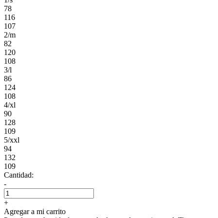
78
116
107
2/m
82
120
108
3/l
86
124
108
4/xl
90
128
109
5/xxl
94
132
109
Cantidad:
-
+
Agregar a mi carrito