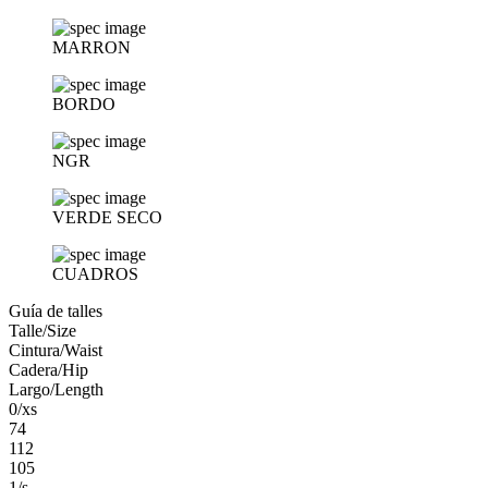
MARRON
BORDO
NGR
VERDE SECO
CUADROS
Guía de talles
Talle/Size
Cintura/Waist
Cadera/Hip
Largo/Length
0/xs
74
112
105
1/s