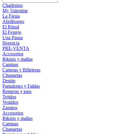
Charlemos
My Valentine
La Fiesta
Abrilhongo
El Ritual
El Festejo
Una Pausa
Herencia
PRE-VENTA
Accesorios
Bikinis y mallas
Camisas
Carteras y Billeteras
Chaquetas
Denim
Pantalones y Faldas
Remeras y tops
Tejidos
Vestidos
Zapatos
Accesorios
Bikinis y mallas
Camisas
Chaquetas