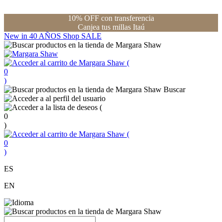
10% OFF con transferencia
Canjea tus millas Itaú
New in
40 AÑOS
Shop
SALE
(
0
)
Buscar
(
0
)
(
0
)
ES
EN