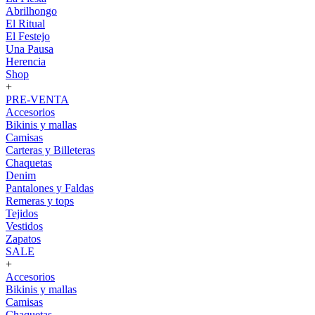
Abrilhongo
El Ritual
El Festejo
Una Pausa
Herencia
Shop
+
PRE-VENTA
Accesorios
Bikinis y mallas
Camisas
Carteras y Billeteras
Chaquetas
Denim
Pantalones y Faldas
Remeras y tops
Tejidos
Vestidos
Zapatos
SALE
+
Accesorios
Bikinis y mallas
Camisas
Chaquetas