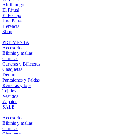
Abrilhongo
El Ritual
El Festejo
Una Pausa
Herencia
Shop
+
PRE-VENTA
Accesorios
Bikinis y mallas
Camisas
Carteras y Billeteras
Chaquetas
Denim
Pantalones y Faldas
Remeras y tops
Tejidos
Vestidos
Zapatos
SALE
+
Accesorios
Bikinis y mallas
Camisas
Chaquetas