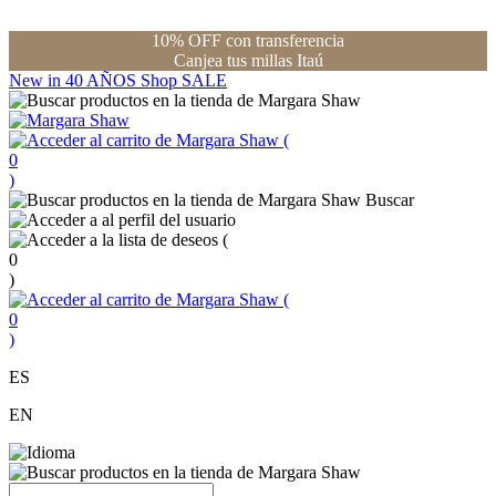
10% OFF con transferencia
Canjea tus millas Itaú
New in
40 AÑOS
Shop
SALE
(
0
)
Buscar
(
0
)
(
0
)
ES
EN