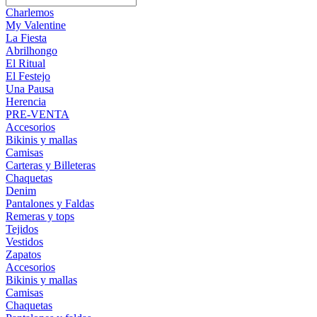
Charlemos
My Valentine
La Fiesta
Abrilhongo
El Ritual
El Festejo
Una Pausa
Herencia
PRE-VENTA
Accesorios
Bikinis y mallas
Camisas
Carteras y Billeteras
Chaquetas
Denim
Pantalones y Faldas
Remeras y tops
Tejidos
Vestidos
Zapatos
Accesorios
Bikinis y mallas
Camisas
Chaquetas