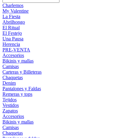
Charlemos
My Valentine
La Fiesta
Abrilhongo
El Ritual
El Festejo
Una Pausa
Herencia
PRE-VENTA
Accesorios
Bikinis y mallas
Camisas
Carteras y Billeteras
Chaquetas
Denim
Pantalones y Faldas
Remeras y tops
Tejidos
Vestidos
Zapatos
Accesorios
Bikinis y mallas
Camisas
Chaquetas