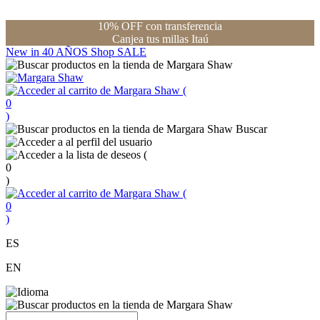
10% OFF con transferencia
Canjea tus millas Itaú
New in
40 AÑOS
Shop
SALE
(
0
)
Buscar
(
0
)
(
0
)
ES
EN