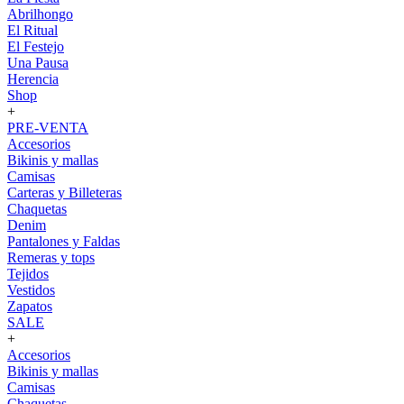
Abrilhongo
El Ritual
El Festejo
Una Pausa
Herencia
Shop
+
PRE-VENTA
Accesorios
Bikinis y mallas
Camisas
Carteras y Billeteras
Chaquetas
Denim
Pantalones y Faldas
Remeras y tops
Tejidos
Vestidos
Zapatos
SALE
+
Accesorios
Bikinis y mallas
Camisas
Chaquetas