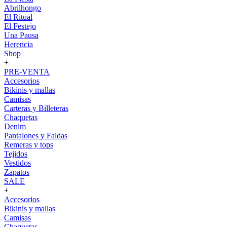
Abrilhongo
El Ritual
El Festejo
Una Pausa
Herencia
Shop
+
PRE-VENTA
Accesorios
Bikinis y mallas
Camisas
Carteras y Billeteras
Chaquetas
Denim
Pantalones y Faldas
Remeras y tops
Tejidos
Vestidos
Zapatos
SALE
+
Accesorios
Bikinis y mallas
Camisas
Chaquetas