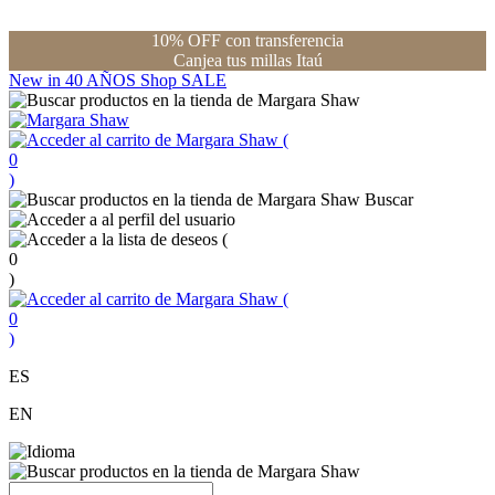
10% OFF con transferencia
Canjea tus millas Itaú
New in
40 AÑOS
Shop
SALE
(
0
)
Buscar
(
0
)
(
0
)
ES
EN