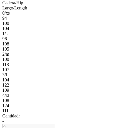
Cadera/Hip
Largo/Length
0/xs
94
100
104
1/s
96
108
105
2/m
100
118
107
3/l
104
122
109
4/xl
108
124
111
Cantidad:
-