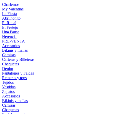
Charlemos
My Valentine
La Fiesta
Abrilhongo
El Ritual
El Festejo
Una Pausa
Herencia
PRE-VENTA
Accesorios
Bikinis y mallas
Camisas
Carteras y Billeteras
Chaquetas
Denim
Pantalones y Faldas
Remeras y tops
Tejidos
Vestidos
Zapatos
Accesorios
Bikinis y mallas
Camisas
Chaquetas