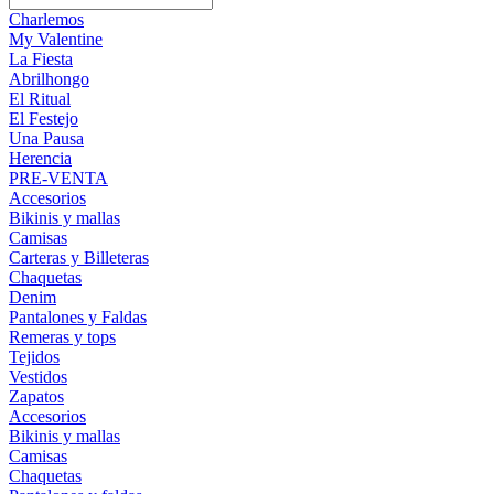
Charlemos
My Valentine
La Fiesta
Abrilhongo
El Ritual
El Festejo
Una Pausa
Herencia
PRE-VENTA
Accesorios
Bikinis y mallas
Camisas
Carteras y Billeteras
Chaquetas
Denim
Pantalones y Faldas
Remeras y tops
Tejidos
Vestidos
Zapatos
Accesorios
Bikinis y mallas
Camisas
Chaquetas