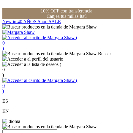
10% OFF con transferencia
Canjea tus millas Itaú
New in
40 AÑOS
Shop
SALE
(
0
)
Buscar
(
0
)
(
0
)
ES
EN