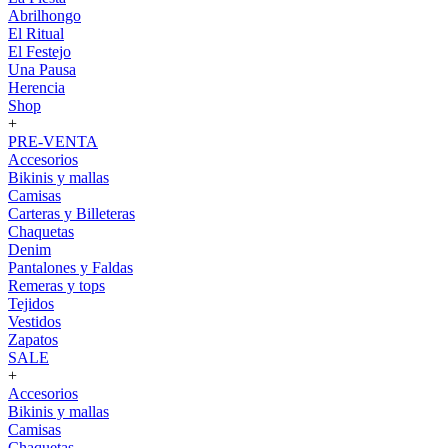
Abrilhongo
El Ritual
El Festejo
Una Pausa
Herencia
Shop
+
PRE-VENTA
Accesorios
Bikinis y mallas
Camisas
Carteras y Billeteras
Chaquetas
Denim
Pantalones y Faldas
Remeras y tops
Tejidos
Vestidos
Zapatos
SALE
+
Accesorios
Bikinis y mallas
Camisas
Chaquetas