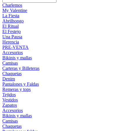
Charlemos
My Valentine
La Fiesta
Abrilhongo
El Ritual
El Festejo
Una Pausa
Herencia
PRE-VENTA
Accesorios
Bikinis y mallas
Camisas
Carteras y Billeteras
Chaquetas
Denim
Pantalones y Faldas
Remeras y tops
Tejidos
Vestidos
Zapatos
Accesorios
Bikinis y mallas
Camisas
Chaquetas