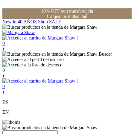
10% OFF con transferencia
Canjea tus millas Itaú
New in
40 AÑOS
Shop
SALE
(
0
)
Buscar
(
0
)
(
0
)
ES
EN