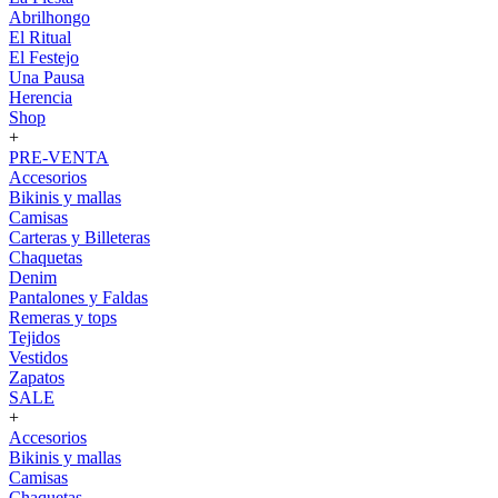
Abrilhongo
El Ritual
El Festejo
Una Pausa
Herencia
Shop
+
PRE-VENTA
Accesorios
Bikinis y mallas
Camisas
Carteras y Billeteras
Chaquetas
Denim
Pantalones y Faldas
Remeras y tops
Tejidos
Vestidos
Zapatos
SALE
+
Accesorios
Bikinis y mallas
Camisas
Chaquetas