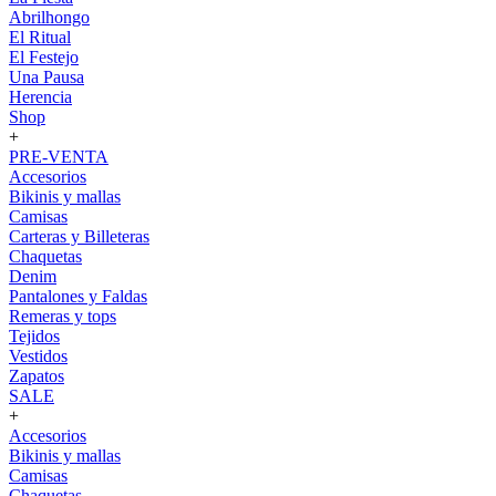
Abrilhongo
El Ritual
El Festejo
Una Pausa
Herencia
Shop
+
PRE-VENTA
Accesorios
Bikinis y mallas
Camisas
Carteras y Billeteras
Chaquetas
Denim
Pantalones y Faldas
Remeras y tops
Tejidos
Vestidos
Zapatos
SALE
+
Accesorios
Bikinis y mallas
Camisas
Chaquetas