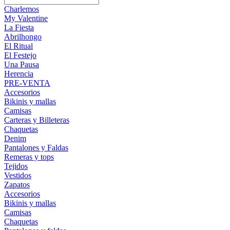
Charlemos
My Valentine
La Fiesta
Abrilhongo
El Ritual
El Festejo
Una Pausa
Herencia
PRE-VENTA
Accesorios
Bikinis y mallas
Camisas
Carteras y Billeteras
Chaquetas
Denim
Pantalones y Faldas
Remeras y tops
Tejidos
Vestidos
Zapatos
Accesorios
Bikinis y mallas
Camisas
Chaquetas