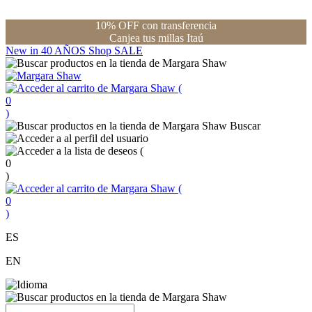
10% OFF con transferencia
Canjea tus millas Itaú
New in
40 AÑOS
Shop
SALE
(
0
)
Buscar
(
0
)
(
0
)
ES
EN