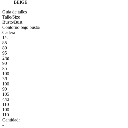
BEIGE
Guía de talles
Talle/Size
Busto/Bust
Contorno bajo busto/
Cadera
1/s
85
80
95
2/m
90
85
100
3/l
100
90
105
4/xl
110
100
110
Cantidad:
-