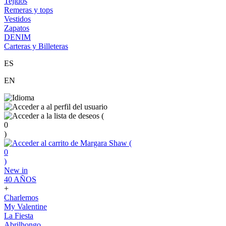
Tejidos
Remeras y tops
Vestidos
Zapatos
DENIM
Carteras y Billeteras
ES
EN
(
0
)
(
0
)
New in
40 AÑOS
+
Charlemos
My Valentine
La Fiesta
Abrilhongo