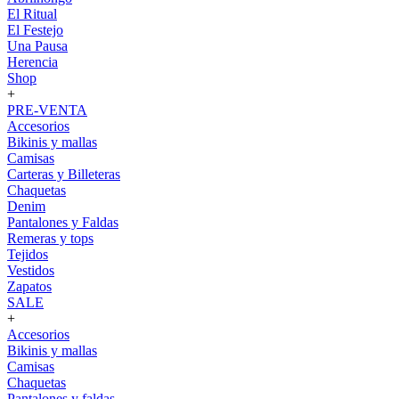
El Ritual
El Festejo
Una Pausa
Herencia
Shop
+
PRE-VENTA
Accesorios
Bikinis y mallas
Camisas
Carteras y Billeteras
Chaquetas
Denim
Pantalones y Faldas
Remeras y tops
Tejidos
Vestidos
Zapatos
SALE
+
Accesorios
Bikinis y mallas
Camisas
Chaquetas
Pantalones y faldas