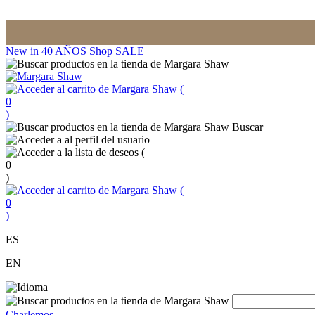
New in
40 AÑOS
Shop
SALE
(
0
)
Buscar
(
0
)
(
0
)
ES
EN
Charlemos