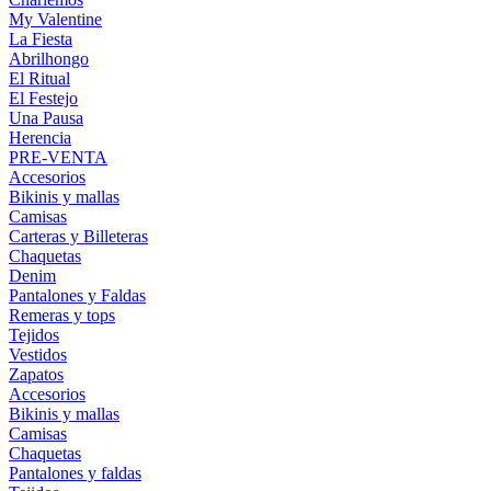
My Valentine
La Fiesta
Abrilhongo
El Ritual
El Festejo
Una Pausa
Herencia
PRE-VENTA
Accesorios
Bikinis y mallas
Camisas
Carteras y Billeteras
Chaquetas
Denim
Pantalones y Faldas
Remeras y tops
Tejidos
Vestidos
Zapatos
Accesorios
Bikinis y mallas
Camisas
Chaquetas
Pantalones y faldas