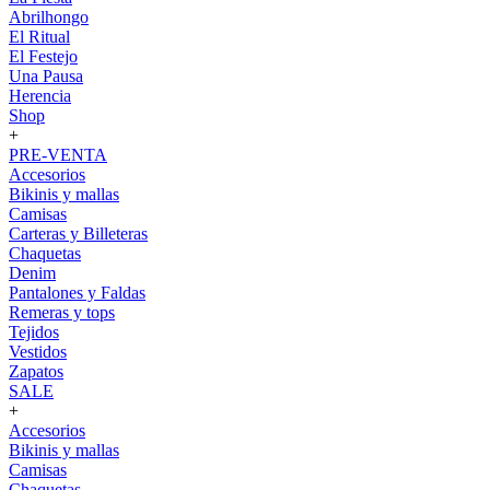
Abrilhongo
El Ritual
El Festejo
Una Pausa
Herencia
Shop
+
PRE-VENTA
Accesorios
Bikinis y mallas
Camisas
Carteras y Billeteras
Chaquetas
Denim
Pantalones y Faldas
Remeras y tops
Tejidos
Vestidos
Zapatos
SALE
+
Accesorios
Bikinis y mallas
Camisas
Chaquetas