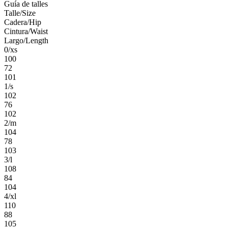
Guía de talles
Talle/Size
Cadera/Hip
Cintura/Waist
Largo/Length
0/xs
100
72
101
1/s
102
76
102
2/m
104
78
103
3/l
108
84
104
4/xl
110
88
105