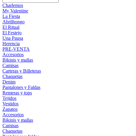
Charlemos
My Valentine
La Fiesta
Abrilhongo
El Ritual
El Festejo
Una Pausa
Herencia
PRE-VENTA
Accesorios
Bikinis y mallas
Camisas
Carteras y Billeteras
Chaquetas
Denim
Pantalones y Faldas
Remeras y tops
Tejidos
Vestidos
Zapatos
Accesorios
Bikinis y mallas
Camisas
Chaquetas