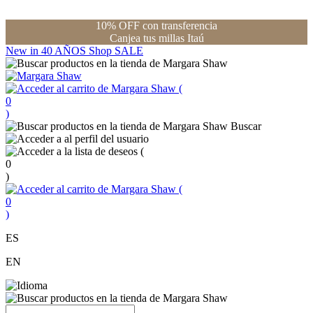
10% OFF con transferencia
Canjea tus millas Itaú
New in
40 AÑOS
Shop
SALE
(
0
)
Buscar
(
0
)
(
0
)
ES
EN