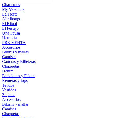
Charlemos
My Valentine
La Fiesta
Abrilhongo
El Ritual
El Festejo
Una Pausa
Herencia
PRE-VENTA
Accesorios
Bikinis y mallas
Camisas
Carteras y Billeteras
Chaquetas
Denim
Pantalones y Faldas
Remeras y tops
Tejidos
Vestidos
Zapatos
Accesorios
Bikinis y mallas
Camisas
Chaquetas