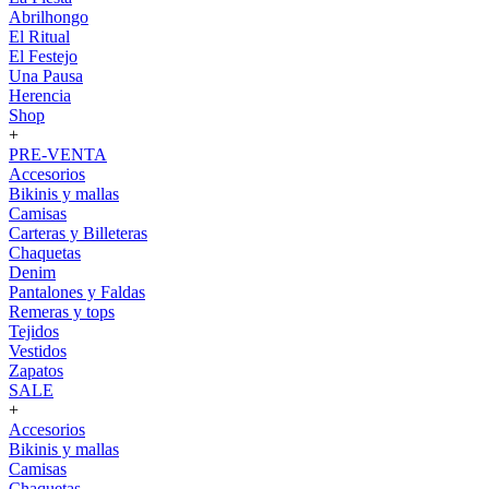
Abrilhongo
El Ritual
El Festejo
Una Pausa
Herencia
Shop
+
PRE-VENTA
Accesorios
Bikinis y mallas
Camisas
Carteras y Billeteras
Chaquetas
Denim
Pantalones y Faldas
Remeras y tops
Tejidos
Vestidos
Zapatos
SALE
+
Accesorios
Bikinis y mallas
Camisas
Chaquetas