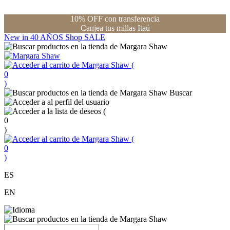
10% OFF con transferencia
Canjea tus millas Itaú
New in
40 AÑOS
Shop
SALE
(
0
)
Buscar
(
0
)
(
0
)
ES
EN