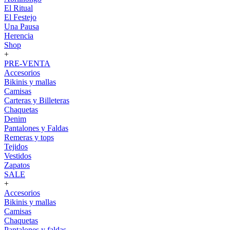
El Ritual
El Festejo
Una Pausa
Herencia
Shop
+
PRE-VENTA
Accesorios
Bikinis y mallas
Camisas
Carteras y Billeteras
Chaquetas
Denim
Pantalones y Faldas
Remeras y tops
Tejidos
Vestidos
Zapatos
SALE
+
Accesorios
Bikinis y mallas
Camisas
Chaquetas
Pantalones y faldas