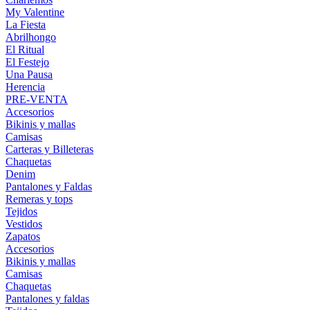
My Valentine
La Fiesta
Abrilhongo
El Ritual
El Festejo
Una Pausa
Herencia
PRE-VENTA
Accesorios
Bikinis y mallas
Camisas
Carteras y Billeteras
Chaquetas
Denim
Pantalones y Faldas
Remeras y tops
Tejidos
Vestidos
Zapatos
Accesorios
Bikinis y mallas
Camisas
Chaquetas
Pantalones y faldas