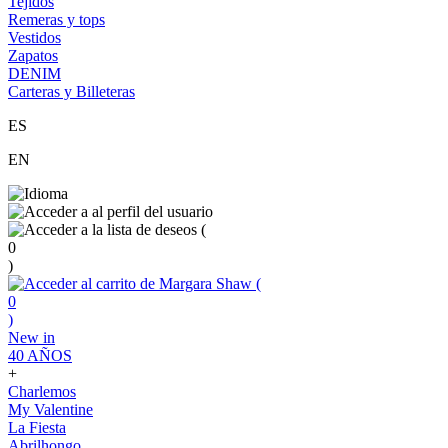
Tejidos
Remeras y tops
Vestidos
Zapatos
DENIM
Carteras y Billeteras
ES
EN
(
0
)
(
0
)
New in
40 AÑOS
+
Charlemos
My Valentine
La Fiesta
Abrilhongo