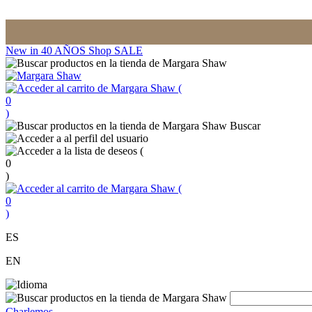
New in
40 AÑOS
Shop
SALE
(
0
)
Buscar
(
0
)
(
0
)
ES
EN
Charlemos