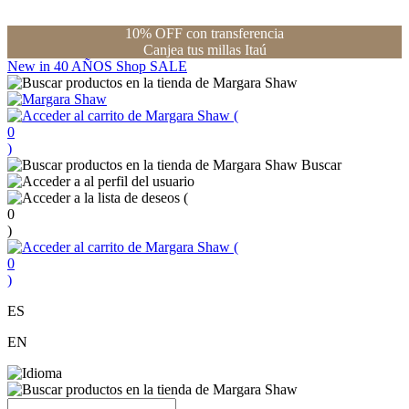
10% OFF con transferencia
Canjea tus millas Itaú
New in
40 AÑOS
Shop
SALE
(
0
)
Buscar
(
0
)
(
0
)
ES
EN