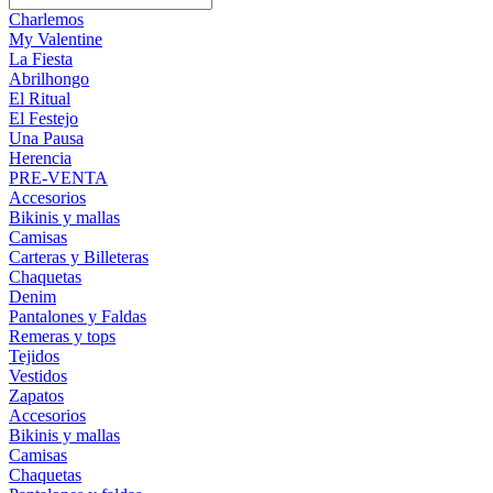
Charlemos
My Valentine
La Fiesta
Abrilhongo
El Ritual
El Festejo
Una Pausa
Herencia
PRE-VENTA
Accesorios
Bikinis y mallas
Camisas
Carteras y Billeteras
Chaquetas
Denim
Pantalones y Faldas
Remeras y tops
Tejidos
Vestidos
Zapatos
Accesorios
Bikinis y mallas
Camisas
Chaquetas