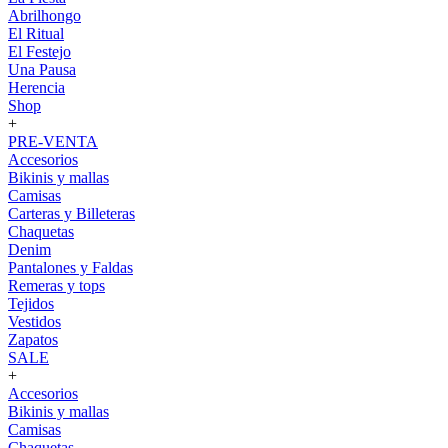
Abrilhongo
El Ritual
El Festejo
Una Pausa
Herencia
Shop
+
PRE-VENTA
Accesorios
Bikinis y mallas
Camisas
Carteras y Billeteras
Chaquetas
Denim
Pantalones y Faldas
Remeras y tops
Tejidos
Vestidos
Zapatos
SALE
+
Accesorios
Bikinis y mallas
Camisas
Chaquetas