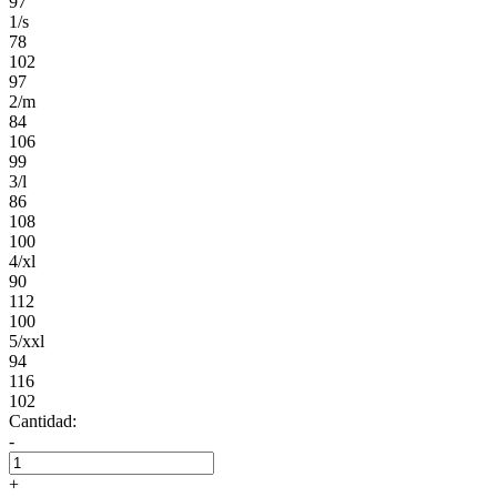
97
1/s
78
102
97
2/m
84
106
99
3/l
86
108
100
4/xl
90
112
100
5/xxl
94
116
102
Cantidad:
-
+