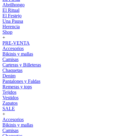
Abrilhongo
El Ritual
El Festejo
Una Pausa
Herencia
Shop
+
PRE-VENTA
Accesorios
Bikinis y mallas
Camisas
Carteras y Billeteras
Chaquetas
Denim
Pantalones y Faldas
Remeras y tops
Tejidos
Vestidos
Zapatos
SALE
+
Accesorios
Bikinis y mallas
Camisas
Chaquetas