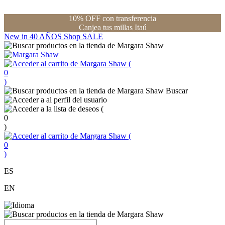
10% OFF con transferencia
Canjea tus millas Itaú
New in
40 AÑOS
Shop
SALE
(
0
)
Buscar
(
0
)
(
0
)
ES
EN