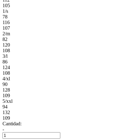
105
1/s
78
116
107
2/m
82
120
108
3/l
86
124
108
4/xl
90
128
109
5/xxl
94
132
109
Cantidad:
-