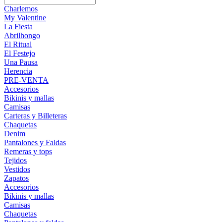
Charlemos
My Valentine
La Fiesta
Abrilhongo
El Ritual
El Festejo
Una Pausa
Herencia
PRE-VENTA
Accesorios
Bikinis y mallas
Camisas
Carteras y Billeteras
Chaquetas
Denim
Pantalones y Faldas
Remeras y tops
Tejidos
Vestidos
Zapatos
Accesorios
Bikinis y mallas
Camisas
Chaquetas